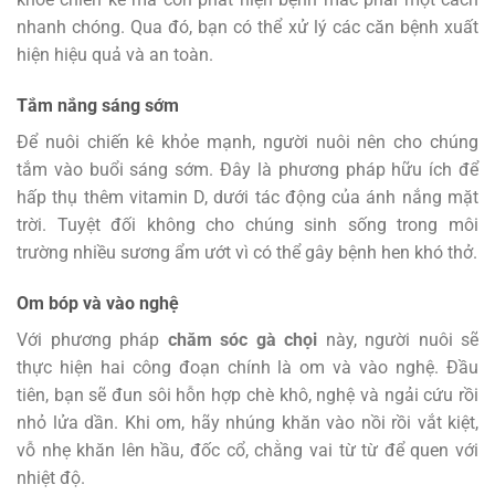
nhanh chóng. Qua đó, bạn có thể xử lý các căn bệnh xuất
hiện hiệu quả và an toàn.
Tắm nắng sáng sớm
Để nuôi chiến kê khỏe mạnh, người nuôi nên cho chúng
tắm vào buổi sáng sớm. Đây là phương pháp hữu ích để
hấp thụ thêm vitamin D, dưới tác động của ánh nắng mặt
trời. Tuyệt đối không cho chúng sinh sống trong môi
trường nhiều sương ẩm ướt vì có thể gây bệnh hen khó thở.
Om bóp và vào nghệ
Với phương pháp
chăm sóc gà chọi
này, người nuôi sẽ
thực hiện hai công đoạn chính là om và vào nghệ. Đầu
tiên, bạn sẽ đun sôi hỗn hợp chè khô, nghệ và ngải cứu rồi
nhỏ lửa dần. Khi om, hãy nhúng khăn vào nồi rồi vắt kiệt,
vỗ nhẹ khăn lên hầu, đốc cổ, chằng vai từ từ để quen với
nhiệt độ.