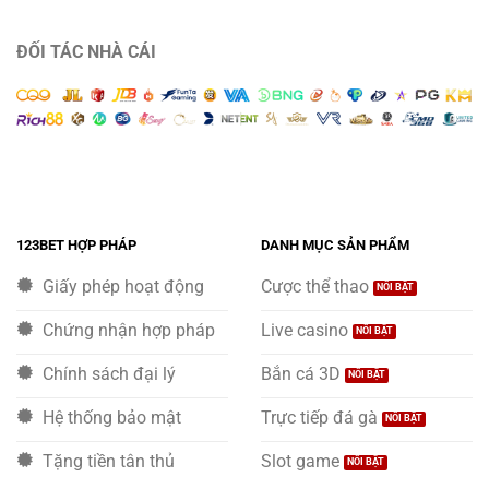
Chi
123Bet
Tiết
Cách
ĐỐI TÁC NHÀ CÁI
Chơi
Và
Tính
Tiền
Chuẩn
123BET HỢP PHÁP
DANH MỤC SẢN PHẨM
Giấy phép hoạt động
Cược thể thao
Chứng nhận hợp pháp
Live casino
Chính sách đại lý
Bắn cá 3D
Hệ thống bảo mật
Trực tiếp đá gà
Tặng tiền tân thủ
Slot game