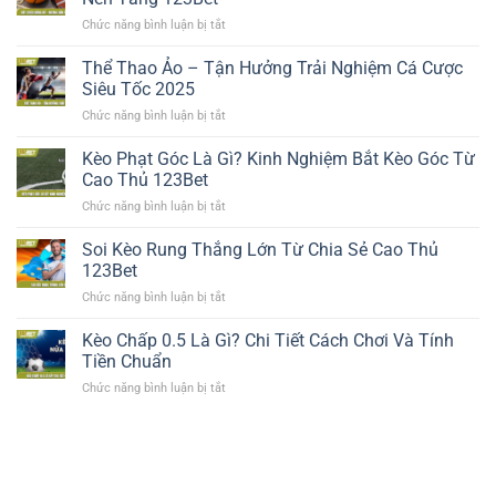
–
Lớn
Chức năng bình luận bị tắt
ở
Trải
Dân
Đặt
Nghiệm
Chuyên
Cược
Thể Thao Ảo – Tận Hưởng Trải Nghiệm Cá Cược
An
Nghiệp
Bóng
Toàn
Siêu Tốc 2025
Rổ
Dành
Chức năng bình luận bị tắt
ở
–
Cho
Thể
Hướng
Bạn
Thao
Kèo Phạt Góc Là Gì? Kinh Nghiệm Bắt Kèo Góc Từ
Dẫn
Ảo
Tất
Cao Thủ 123Bet
–
Tần
Chức năng bình luận bị tắt
ở
Tận
Tật
Kèo
Hưởng
Tại
Phạt
Soi Kèo Rung Thắng Lớn Từ Chia Sẻ Cao Thủ
Trải
Nền
Góc
Nghiệm
123Bet
Tảng
Là
Cá
123Bet
Chức năng bình luận bị tắt
ở
Gì?
Cược
Soi
Kinh
Siêu
Kèo
Kèo Chấp 0.5 Là Gì? Chi Tiết Cách Chơi Và Tính
Nghiệm
Tốc
Rung
Bắt
Tiền Chuẩn
2025
Thắng
Kèo
Chức năng bình luận bị tắt
ở
Lớn
Góc
Kèo
Từ
Từ
Chấp
Chia
Cao
0.5
Sẻ
Thủ
Là
Cao
123Bet
Gì?
Thủ