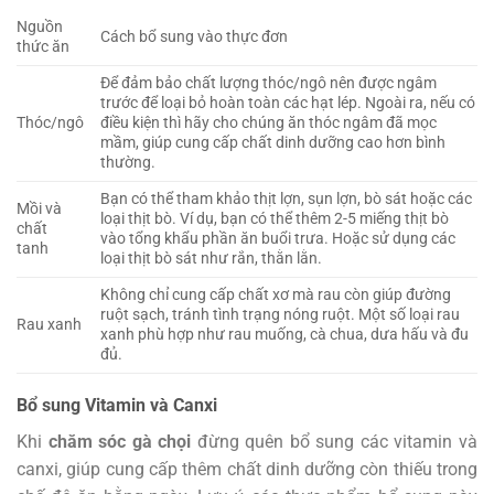
Nguồn
Cách bổ sung vào thực đơn
thức ăn
Để đảm bảo chất lượng thóc/ngô nên được ngâm
trước để loại bỏ hoàn toàn các hạt lép. Ngoài ra, nếu có
Thóc/ngô
điều kiện thì hãy cho chúng ăn thóc ngâm đã mọc
mầm, giúp cung cấp chất dinh dưỡng cao hơn bình
thường.
Bạn có thể tham khảo thịt lợn, sụn lợn, bò sát hoặc các
Mồi và
loại thịt bò. Ví dụ, bạn có thể thêm 2-5 miếng thịt bò
chất
vào tổng khẩu phần ăn buổi trưa. Hoặc sử dụng các
tanh
loại thịt bò sát như rắn, thằn lằn.
Không chỉ cung cấp chất xơ mà rau còn giúp đường
ruột sạch, tránh tình trạng nóng ruột. Một số loại rau
Rau xanh
xanh phù hợp như rau muống, cà chua, dưa hấu và đu
đủ.
Bổ sung Vitamin và Canxi
Khi
chăm sóc gà chọi
đừng quên bổ sung các vitamin và
canxi, giúp cung cấp thêm chất dinh dưỡng còn thiếu trong