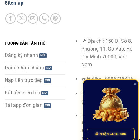
Sitemap
📍 Địa chỉ: 150 Đ. Số 8,
HƯỚNG DẪN TÂN THỦ
Phường 11, Gò Vấp, Hồ
Đăng ký nhanh
Chí Minh 70000, Việt
Nam
Đăng nhập chuẩn
☎️ Hotline: 0986718476
Nạp tiền trực tiếp
×
Rút tiền siêu tốc
📧 Email:
gyrf.io@gmail.com
Tải app đơn giản
Hashtags : #123bet,
#nhacai_123bet,
#trangchu_123bet,
🎁 NHẬN CODE 99K
#link_123bet,