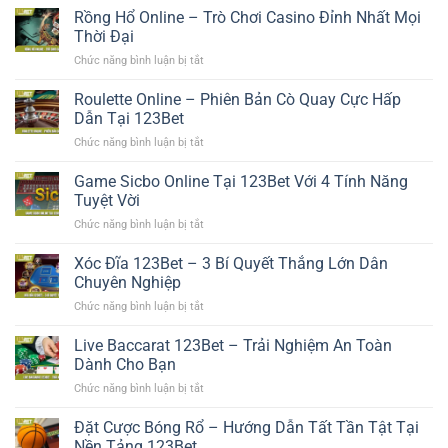
Rồng Hổ Online – Trò Chơi Casino Đỉnh Nhất Mọi
Thời Đại
Chức năng bình luận bị tắt
ở
Rồng
Hổ
Roulette Online – Phiên Bản Cò Quay Cực Hấp
Online
Dẫn Tại 123Bet
–
Chức năng bình luận bị tắt
ở
Trò
Roulette
Chơi
Online
Game Sicbo Online Tại 123Bet Với 4 Tính Năng
Casino
–
Đỉnh
Tuyệt Vời
Phiên
Nhất
Chức năng bình luận bị tắt
ở
Bản
Mọi
Game
Cò
Thời
Sicbo
Xóc Đĩa 123Bet – 3 Bí Quyết Thắng Lớn Dân
Quay
Đại
Online
Cực
Chuyên Nghiệp
Tại
Hấp
Chức năng bình luận bị tắt
ở
123Bet
Dẫn
Xóc
Với
Tại
Đĩa
Live Baccarat 123Bet – Trải Nghiệm An Toàn
4
123Bet
123Bet
Tính
Dành Cho Bạn
–
Năng
Chức năng bình luận bị tắt
ở
3
Tuyệt
Live
Bí
Vời
Baccarat
Đặt Cược Bóng Rổ – Hướng Dẫn Tất Tần Tật Tại
Quyết
123Bet
Thắng
Nền Tảng 123Bet