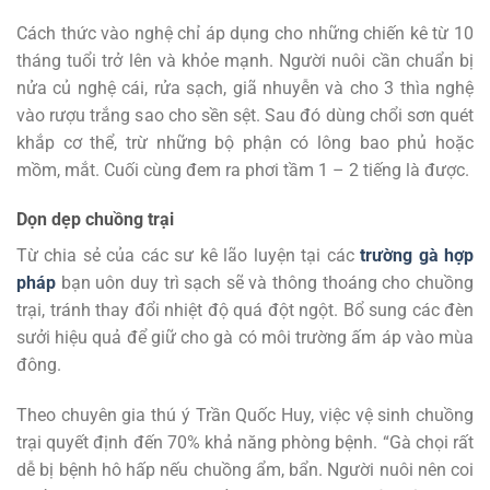
Cách thức vào nghệ chỉ áp dụng cho những chiến kê từ 10
tháng tuổi trở lên và khỏe mạnh. Người nuôi cần chuẩn bị
nửa củ nghệ cái, rửa sạch, giã nhuyễn và cho 3 thìa nghệ
vào rượu trắng sao cho sền sệt. Sau đó dùng chổi sơn quét
khắp cơ thể, trừ những bộ phận có lông bao phủ hoặc
mồm, mắt. Cuối cùng đem ra phơi tầm 1 – 2 tiếng là được.
Dọn dẹp chuồng trại
Từ chia sẻ của các sư kê lão luyện tại các
trường gà hợp
pháp
bạn
uôn duy trì sạch sẽ và thông thoáng cho chuồng
trại, tránh thay đổi nhiệt độ quá đột ngột. Bổ sung các đèn
sưởi hiệu quả để giữ cho gà có môi trường ấm áp vào mùa
đông.
Theo chuyên gia thú ý Trần Quốc Huy, việc vệ sinh chuồng
trại quyết định đến 70% khả năng phòng bệnh. “Gà chọi rất
dễ bị bệnh hô hấp nếu chuồng ẩm, bẩn. Người nuôi nên coi