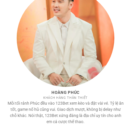
HOÀNG PHÚC
KHÁCH HÀNG THÂN THIẾT
Mỗi tối rảnh Phúc đều vào 123Bet xem kèo và đặt vài vé. Tỷ lệ ăn
tốt, game nổ hũ cũng vui. Giao dịch mượt, không bị delay như
chỗ khác. Nói thật, 123Bet xứng đáng là địa chỉ uy tín cho anh
em cá cược thể thao.