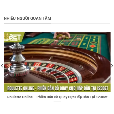
NHIỀU NGƯỜI QUAN TÂM
Roulette Online – Phiên Bản Cò Quay Cực Hấp Dẫn Tại 123Bet