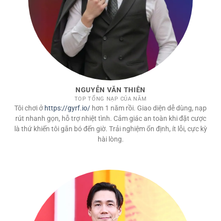
NGUYỄN VĂN THIÊN
TOP TỔNG NẠP CỦA NĂM
Tôi chơi ở
https://gyrf.io/
hơn 1 năm rồi. Giao diện dễ dùng, nạp
rút nhanh gọn, hỗ trợ nhiệt tình. Cảm giác an toàn khi đặt cược
là thứ khiến tôi gắn bó đến giờ. Trải nghiệm ổn định, ít lỗi, cực kỳ
hài lòng.