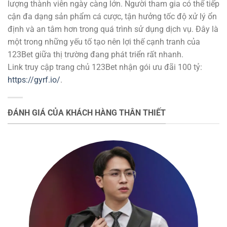
lượng thành viên ngày càng lớn. Người tham gia có thể tiếp
cận đa dạng sản phẩm cá cược, tận hưởng tốc độ xử lý ổn
định và an tâm hơn trong quá trình sử dụng dịch vụ. Đây là
một trong những yếu tố tạo nên lợi thế cạnh tranh của
123Bet giữa thị trường đang phát triển rất nhanh.
Link truy cập trang chủ 123Bet nhận gói ưu đãi 100 tỷ:
https://gyrf.io/
.
ĐÁNH GIÁ CỦA KHÁCH HÀNG THÂN THIẾT