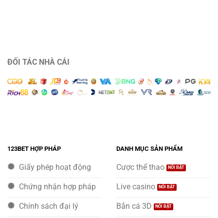
ĐỐI TÁC NHÀ CÁI
123BET HỢP PHÁP
DANH MỤC SẢN PHẨM
Giấy phép hoạt động
Cược thể thao
Chứng nhận hợp pháp
Live casino
Chính sách đại lý
Bắn cá 3D