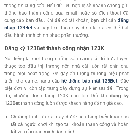
thông tin cung cấp. Nếu dữ liệu hợp lệ sẽ nhanh chóng gửi
thông báo thành công qua email hoặc số điện thoại đã
cung cấp ban đầu. Khi đã có tài khoản, bạn chỉ cần
đăng
nhập 123Bet
và nạp tiền theo quy định là đã có thể bắt
đầu hành trình chinh phục phần thưởng.
Đăng ký 123Bet thành công nhận 123K
Nổi tiếng là một trong những sân chơi giải trí trực tuyến
thuộc top đầu thị trường nên nhà cái luôn rất chỉn chu
trong mọi hoạt động. Để gây ấn tượng thương hiệu phát
triển kho game, nâng cấp
hệ thống bảo mật 123Bet
. Đặc
biệt đơn vị còn tập trung xây dựng sự kiện ưu đãi. Trong
đó, chương trình tặng 123K cho tân thủ khi
đăng ký
123Bet
thành công luôn được khách hàng đánh giá cao.
Chương trình ưu đãi này được nền tảng triển khai cho
tất cả người chơi khi tạo tài khoản thành công và hoàn
tất yêu cầu xác minh danh tính.