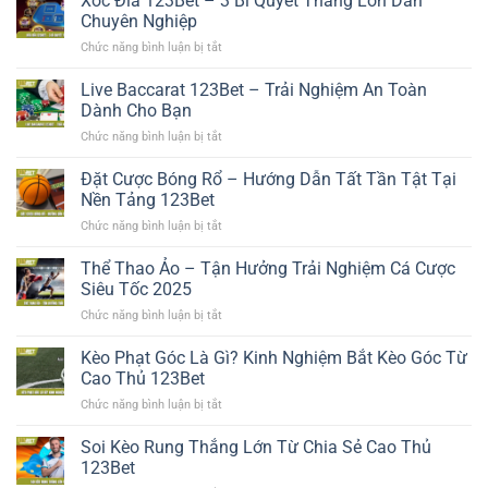
Xóc Đĩa 123Bet – 3 Bí Quyết Thắng Lớn Dân
Đại
Online
Cực
Chuyên Nghiệp
Tại
Hấp
Chức năng bình luận bị tắt
ở
123Bet
Dẫn
Xóc
Với
Tại
Đĩa
Live Baccarat 123Bet – Trải Nghiệm An Toàn
4
123Bet
123Bet
Tính
Dành Cho Bạn
–
Năng
Chức năng bình luận bị tắt
ở
3
Tuyệt
Live
Bí
Vời
Baccarat
Đặt Cược Bóng Rổ – Hướng Dẫn Tất Tần Tật Tại
Quyết
123Bet
Thắng
Nền Tảng 123Bet
–
Lớn
Chức năng bình luận bị tắt
ở
Trải
Dân
Đặt
Nghiệm
Chuyên
Cược
Thể Thao Ảo – Tận Hưởng Trải Nghiệm Cá Cược
An
Nghiệp
Bóng
Toàn
Siêu Tốc 2025
Rổ
Dành
Chức năng bình luận bị tắt
ở
–
Cho
Thể
Hướng
Bạn
Thao
Kèo Phạt Góc Là Gì? Kinh Nghiệm Bắt Kèo Góc Từ
Dẫn
Ảo
Tất
Cao Thủ 123Bet
–
Tần
Chức năng bình luận bị tắt
ở
Tận
Tật
Kèo
Hưởng
Tại
Phạt
Soi Kèo Rung Thắng Lớn Từ Chia Sẻ Cao Thủ
Trải
Nền
Góc
Nghiệm
123Bet
Tảng
Là
Cá
123Bet