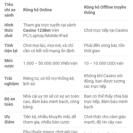
Tiêu
Rồng hổ Offline truyền
chí so
Rồng hổ Online
thống
sánh
Hình
Tham gia trực tuyến tại sảnh
thức
Casino 123Bet
trên
Chơi trực tiếp tại Casino
chơi
PC/Laptop/Mobile/iPad
Tính
Chơi mọi lúc, mọi nơi, và chỉ
Phải đến sòng bài, tốn
tiện lợi
cần có kết nối mạng ổn định
thời gian
Mức
1.000 – 50.000.000 VNĐ/ván
10 – 10.000 USD/ván
cược
Không khí Casino sôi
Trải
Riêng tư, có hỗ trợ thống kê,
động, bạn được tương
nghiệm
lịch sử
tác trực tiếp
Nhà cái uy tín sẽ có sự an toàn
Bạn có thể thấy chia bài
Độ an
cao, đảm bảo minh bạch, công
trực tiếp, đảm bảo minh
toàn
bằng
bạch
Ưu
Tiện lợi, nhiều khuyến mãi, dễ
Chơi thật cho cảm giác
điểm
tham gia, nhiều bàn cược
mạnh, độ tin cậy cao
Phụ thuộc mạng, chơi giờ cao