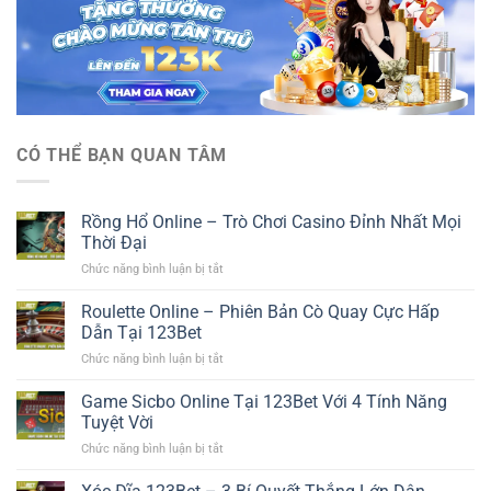
CÓ THỂ BẠN QUAN TÂM
Rồng Hổ Online – Trò Chơi Casino Đỉnh Nhất Mọi
Thời Đại
Chức năng bình luận bị tắt
ở
Rồng
Hổ
Roulette Online – Phiên Bản Cò Quay Cực Hấp
Online
Dẫn Tại 123Bet
–
Chức năng bình luận bị tắt
ở
Trò
Roulette
Chơi
Online
Game Sicbo Online Tại 123Bet Với 4 Tính Năng
Casino
–
Đỉnh
Tuyệt Vời
Phiên
Nhất
Chức năng bình luận bị tắt
ở
Bản
Mọi
Game
Cò
Thời
Sicbo
Quay