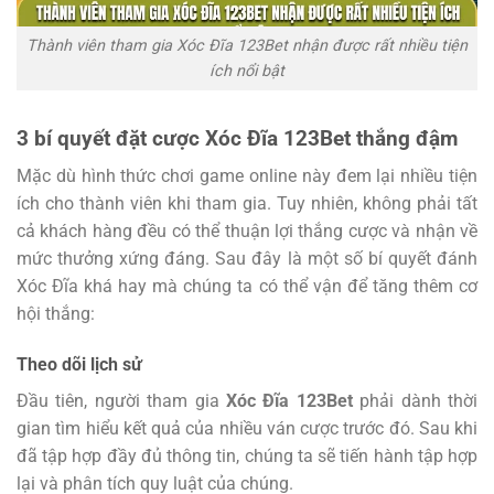
Thành viên tham gia Xóc Đĩa 123Bet nhận được rất nhiều tiện
ích nổi bật
3 bí quyết đặt cược Xóc Đĩa 123Bet thắng đậm
Mặc dù hình thức chơi game online này đem lại nhiều tiện
ích cho thành viên khi tham gia. Tuy nhiên, không phải tất
cả khách hàng đều có thể thuận lợi thắng cược và nhận về
mức thưởng xứng đáng. Sau đây là một số bí quyết đánh
Xóc Đĩa khá hay mà chúng ta có thể vận để tăng thêm cơ
hội thắng:
Theo dõi lịch sử
Đầu tiên, người tham gia
Xóc Đĩa 123Bet
phải dành thời
gian tìm hiểu kết quả của nhiều ván cược trước đó. Sau khi
đã tập hợp đầy đủ thông tin, chúng ta sẽ tiến hành tập hợp
lại và phân tích quy luật của chúng.