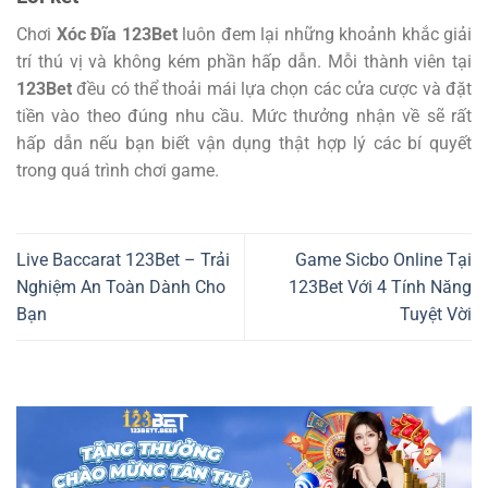
Chơi
Xóc Đĩa 123Bet
luôn đem lại những khoảnh khắc giải
trí thú vị và không kém phần hấp dẫn. Mỗi thành viên tại
123Bet
đều có thể thoải mái lựa chọn các cửa cược và đặt
tiền vào theo đúng nhu cầu. Mức thưởng nhận về sẽ rất
hấp dẫn nếu bạn biết vận dụng thật hợp lý các bí quyết
trong quá trình chơi game.
Live Baccarat 123Bet – Trải
Game Sicbo Online Tại
Nghiệm An Toàn Dành Cho
123Bet Với 4 Tính Năng
Bạn
Tuyệt Vời