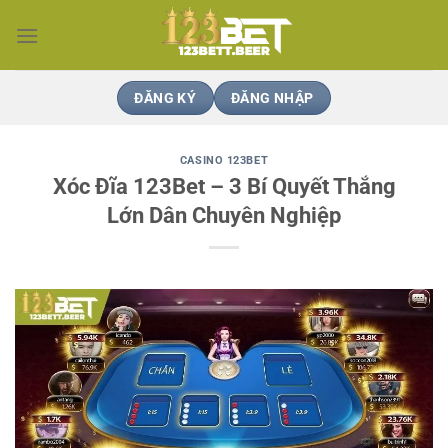
Bỏ
qua
nội
dung
ĐĂNG KÝ
ĐĂNG NHẬP
CASINO 123BET
Xóc Đĩa 123Bet – 3 Bí Quyết Thắng
Lớn Dân Chuyên Nghiệp