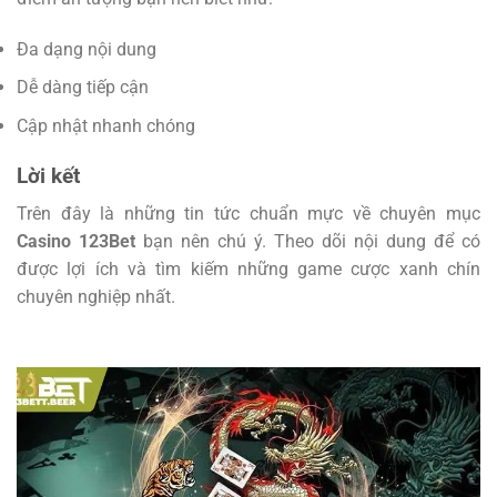
Đa dạng nội dung
Dễ dàng tiếp cận
Cập nhật nhanh chóng
Lời kết
Trên đây là những tin tức chuẩn mực về chuyên mục
Casino 123Bet
bạn nên chú ý. Theo dõi nội dung để có
được lợi ích và tìm kiếm những game cược xanh chín
chuyên nghiệp nhất.