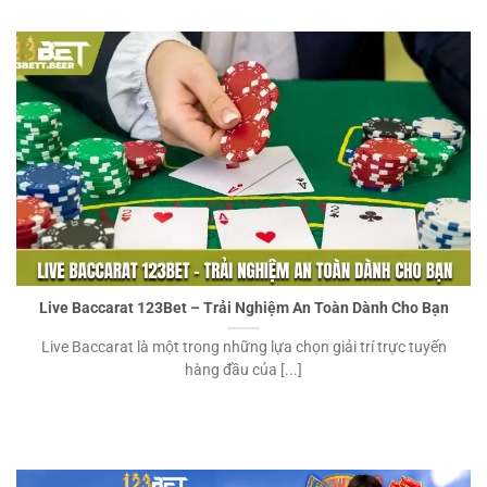
Live Baccarat 123Bet – Trải Nghiệm An Toàn Dành Cho Bạn
Live Baccarat là một trong những lựa chọn giải trí trực tuyến
hàng đầu của [...]