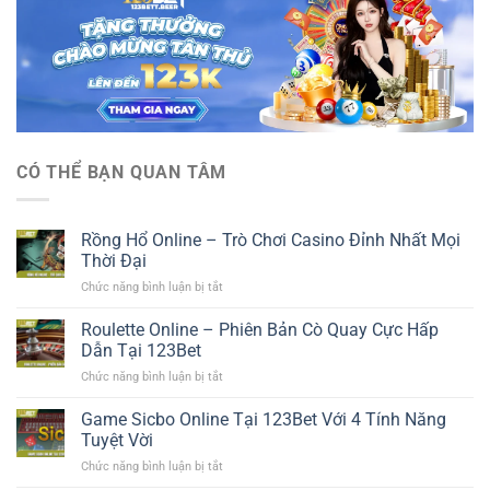
CÓ THỂ BẠN QUAN TÂM
Rồng Hổ Online – Trò Chơi Casino Đỉnh Nhất Mọi
Thời Đại
Chức năng bình luận bị tắt
ở
Rồng
Hổ
Roulette Online – Phiên Bản Cò Quay Cực Hấp
Online
Dẫn Tại 123Bet
–
Chức năng bình luận bị tắt
ở
Trò
Roulette
Chơi
Online
Game Sicbo Online Tại 123Bet Với 4 Tính Năng
Casino
–
Đỉnh
Tuyệt Vời
Phiên
Nhất
Chức năng bình luận bị tắt
ở
Bản
Mọi
Game
Cò