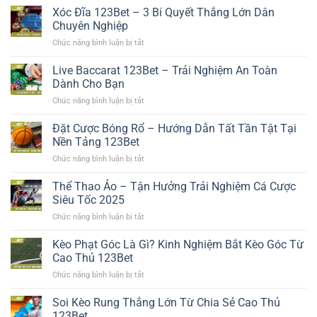
Thời
Sicbo
Xóc Đĩa 123Bet – 3 Bí Quyết Thắng Lớn Dân
Quay
Đại
Online
Cực
Chuyên Nghiệp
Tại
Hấp
Chức năng bình luận bị tắt
ở
123Bet
Dẫn
Xóc
Với
Tại
Đĩa
Live Baccarat 123Bet – Trải Nghiệm An Toàn
4
123Bet
123Bet
Tính
Dành Cho Bạn
–
Năng
Chức năng bình luận bị tắt
ở
3
Tuyệt
Live
Bí
Vời
Baccarat
Đặt Cược Bóng Rổ – Hướng Dẫn Tất Tần Tật Tại
Quyết
123Bet
Thắng
Nền Tảng 123Bet
–
Lớn
Chức năng bình luận bị tắt
ở
Trải
Dân
Đặt
Nghiệm
Chuyên
Cược
Thể Thao Ảo – Tận Hưởng Trải Nghiệm Cá Cược
An
Nghiệp
Bóng
Toàn
Siêu Tốc 2025
Rổ
Dành
Chức năng bình luận bị tắt
ở
–
Cho
Thể
Hướng
Bạn
Thao
Kèo Phạt Góc Là Gì? Kinh Nghiệm Bắt Kèo Góc Từ
Dẫn
Ảo
Tất
Cao Thủ 123Bet
–
Tần
Chức năng bình luận bị tắt
ở
Tận
Tật
Kèo
Hưởng
Tại
Phạt
Soi Kèo Rung Thắng Lớn Từ Chia Sẻ Cao Thủ
Trải
Nền
Góc
Nghiệm
123Bet
Tảng