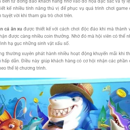
 đến từ đông đảo khách hàng nhờ vào đồ họa đặc sắc và tỷ lệ
ết kế nhiều tính năng thú vị để phục vụ quá trình chơi game
uyệt vời khi tham gia trò chơi trên.
n cá ăn xu
được thiết kế với cách chơi độc đáo khi mà thành 
nhận được càng nhiều coin thưởng. Nhờ đó mà hội viên có thể 
rình hạ gục những sinh vật xấu số.
ảng thường xuyên phát hành nhiều hoạt động khuyến mãi khi 
ũ
hấp dẫn. Điều này giúp khách hàng có cơ hội nhận các phần
eo thể lệ chương trình.