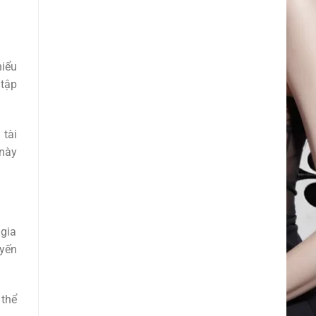
hiểu
 tập
 tài
 này
 gia
uyến
 thể