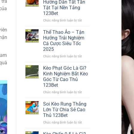
Lớn
 trả
Hướng Dẫn Tất Tần
–
Dân
Tật Tại Nền Tảng
 của
Trải
Chuyên
123Bet
Nghiệm
Nghiệp
An
Chức năng bình luận bị tắt
ở
Toàn
Đặt
viên
Dành
Cược
Thể Thao Ảo – Tận
Cho
Bóng
nhận
Hưởng Trải Nghiệm
Bạn
Rổ
Cá Cược Siêu Tốc
–
2025
Hướng
tham
Dẫn
Chức năng bình luận bị tắt
ở
Tất
Thể
 quà
Tần
Thao
Kèo Phạt Góc Là Gì?
Tật
Ảo
Kinh Nghiệm Bắt Kèo
Tại
–
Góc Từ Cao Thủ
Nền
Tận
123Bet
Tảng
Hưởng
123Bet
Trải
Chức năng bình luận bị tắt
ở
Nghiệm
Kèo
Cá
Phạt
Soi Kèo Rung Thắng
Cược
Góc
Lớn Từ Chia Sẻ Cao
Siêu
Là
Thủ 123Bet
Tốc
Gì?
Chức năng bình luận bị tắt
2025
ở
Kinh
Soi
Nghiệm
Kèo
Bắt