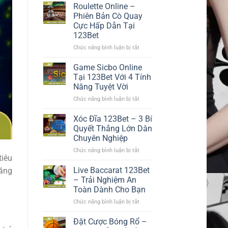
Hổ
Roulette Online –
Online
Phiên Bản Cò Quay
–
Cực Hấp Dẫn Tại
Trò
123Bet
Chơi
Casino
Chức năng bình luận bị tắt
ở
Đỉnh
Roulette
Nhất
Online
Game Sicbo Online
Mọi
–
Tại 123Bet Với 4 Tính
Thời
Phiên
Năng Tuyệt Vời
Đại
Bản
Chức năng bình luận bị tắt
ở
Cò
Game
Quay
Sicbo
Cực
Xóc Đĩa 123Bet – 3 Bí
Online
Hấp
Quyết Thắng Lớn Dân
Tại
Dẫn
Chuyên Nghiệp
123Bet
Tại
Chức năng bình luận bị tắt
ở
Với
123Bet
tiêu
Xóc
4
Đĩa
Tính
Live Baccarat 123Bet
năng
123Bet
Năng
– Trải Nghiệm An
–
Tuyệt
Toàn Dành Cho Bạn
3
Vời
Chức năng bình luận bị tắt
ở
Bí
Live
Quyết
Baccarat
Thắng
Đặt Cược Bóng Rổ –
123Bet