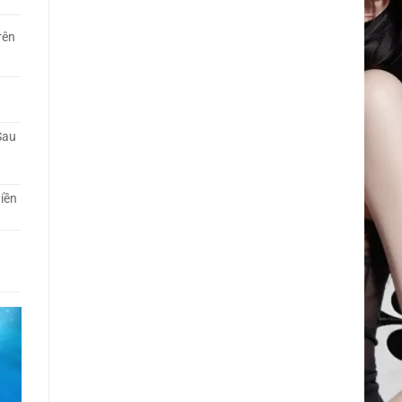
rên
Sau
u
tiền