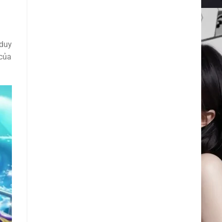
 duy
 của