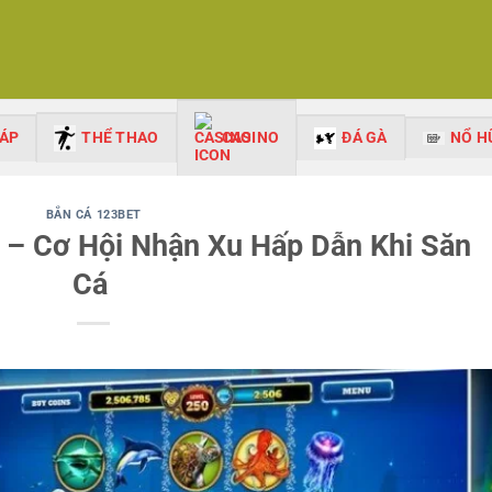
THỂ THAO
ÁP
CASINO
ĐÁ GÀ
NỔ H
BẮN CÁ 123BET
 – Cơ Hội Nhận Xu Hấp Dẫn Khi Săn
Cá