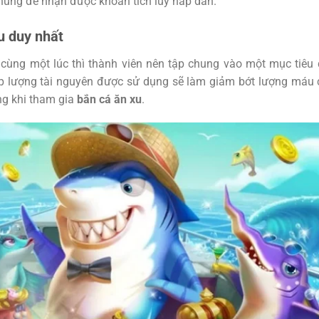
 chung để nhận được khoản tích lũy hấp dẫn.
u duy nhất
t cùng một lúc thì thành viên nên tập chung vào một mục tiêu
úp lượng tài nguyên được sử dụng sẽ làm giảm bớt lượng máu
ng khi tham gia
bắn cá ăn xu
.