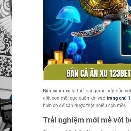
Bắn cá ăn xu
là thể loại game hấp dẫn với
diệt con mồi cực cuốn khi vào
trang chủ 
hiện có để săn được thật nhiều con mồi.
Trải nghiệm mới mẻ với b